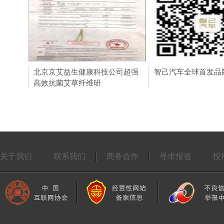
北京京艾益生健康科技公司超强
施耐德电气全新一代Co
智己汽车全球首发品牌
高效抗菌艾草纤维研
NSX塑壳断路器下线
关于我们
联系我们
商务合作
寻求报道
投