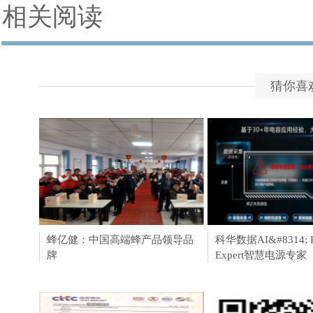
相关阅读
猜你喜
蜂亿健：中国高端蜂产品领导品
聚焦亚马逊卖家的Thra
科华数据AI&#8314; P
牌
资本猎人，我们是
Expert智慧电源专家