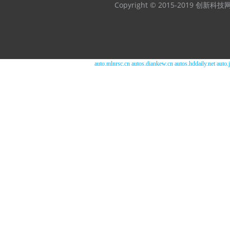
Copyright © 2015-2019 创新科
auto.mlnrsc.cn
autos.diankew.cn
autos.hddaily.net
auto.j